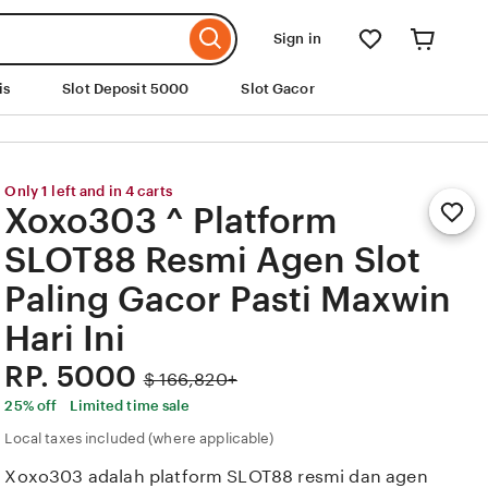
Sign in
is
Slot Deposit 5000
Slot Gacor
Only 1 left and in 4 carts
Xoxo303 ^ Platform
Add to F
SLOT88 Resmi Agen Slot
Paling Gacor Pasti Maxwin
Hari Ini
Price:
RP. 5000
Original
$ 166,820+
Price:
25% off
Limited time sale
Local taxes included (where applicable)
Xoxo303 adalah platform SLOT88 resmi dan agen