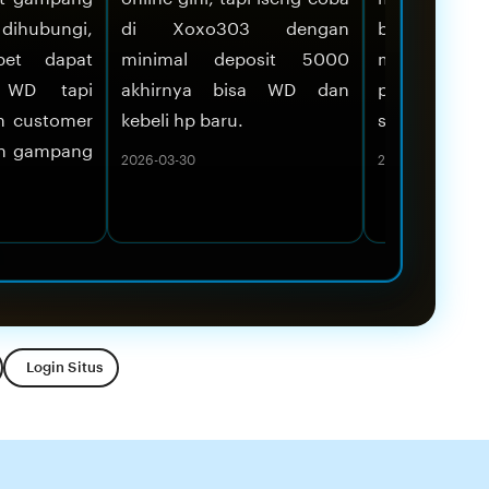
ari HP lain kode QR yang ditampilkan di layar
ubungi,
di Xoxo303 dengan
banyak per
 silau matahari langsung bisa menyebabkan
pet dapat
minimal deposit 5000
mudah jack
ambat proses deposit.
 WD tapi
akhirnya bisa WD dan
proses pen
kasi pembayaran ini referensi paling kuat jika
n customer
kebeli hp baru.
sangat gamp
reenshot notifikasi dari M-Banking, Dana atau
bih gampang
2026-03-30
2026-01-16
ng hanya nomor transaksi saja.
i gangguan jaringan antara proses scan dan
aksi tertahan di pending. Jika menggunakan
um memulai proses deposit.
Login Situs