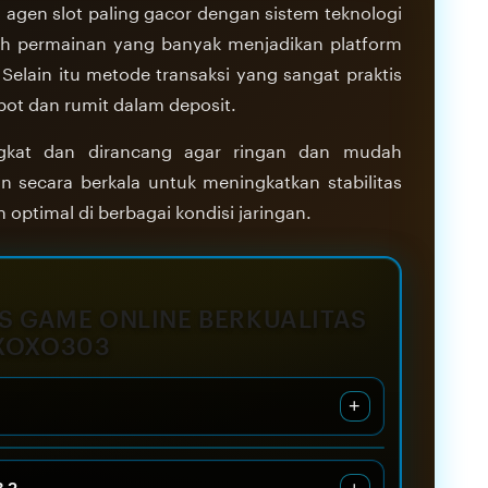
gen slot paling gacor dengan sistem teknologi
ah permainan yang banyak menjadikan platform
 Selain itu metode transaksi yang sangat praktis
repot dan rumit dalam deposit.
ngkat dan dirancang agar ringan dan mudah
n secara berkala untuk meningkatkan stabilitas
optimal di berbagai kondisi jaringan.
S GAME ONLINE BERKUALITAS
 XOXO303
+
an agen slot paling gacor dengan sistem