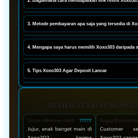
2. Bagaimana cara mendapatkan link resmi Xoxo30
teknologi modern, akses stabil, dan mudah di
dan jaringan.
Untuk akses Xoxo303 bisa langsung melalui d
3. Metode pembayaran apa saja yang tersedia di X
pastikan untuk menghubungi customer service k
Kami menyediakan banyak metode pembayaran
4. Mengapa saya harus memilih Xoxo303 daripada si
untuk kemudahan pengguna dengan deposit m
karena Xoxo303 merupakan alernatif SLOT88 
5. Tips Xoxo303 Agar Deposit Lancar
gampang yang dilengkapi dengan akun demo.
Jika saldo satu aplikasi habis, pakai aplikasi 
utama QRIS dibanding e-wallet spesifik. Ti
REVIEW TERATAS MEMBER
aplikasi lain yang saldonya tersedia selama ko
Perhatikan countdown validitas kode QR jika t
Farhan (Member Gold)
?????
Angga (Pemain Ha
dipindai, lebih aman biarkan kadaluarsa da
Jujur, enak banget main di
Customer se
scan yang hasilnya tidak pasti.
Xoxo303 karena
Xoxo303 sanga