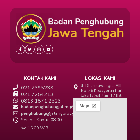
KONTAK KAMI
LOKASI KAMI
Jl. Dharmawangsa VIII
021 7395238
No. 26 Kebayoran Baru,
021 7254213
Jakarta Selatan. 12150
0813 1871 2523
badanpenghubungjateng@gmail.com
penghubung@jatengprov.go.id
Senin - Sabtu, 08:00
s/d 16:00 WIB