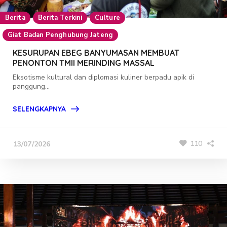
Berita
Berita Terkini
Culture
Giat Badan Penghubung Jateng
KESURUPAN EBEG BANYUMASAN MEMBUAT
PENONTON TMII MERINDING MASSAL
Eksotisme kultural dan diplomasi kuliner berpadu apik di
panggung...
SELENGKAPNYA
110
13/07/2026