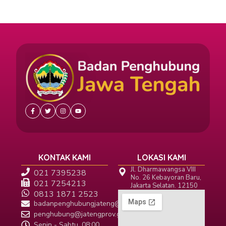
KONTAK KAMI
LOKASI KAMI
Jl. Dharmawangsa VIII
021 7395238
No. 26 Kebayoran Baru,
021 7254213
Jakarta Selatan. 12150
0813 1871 2523
badanpenghubungjateng@gmail.com
penghubung@jatengprov.go.id
Senin - Sabtu, 08:00