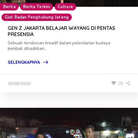
Berita
Berita Terkini
Culture
Giat Badan Penghubung Jateng
GEN Z JAKARTA BELAJAR WAYANG DI PENTAS
PRESENSIA
Sebuah terobosan kreatif dalam pelestarian budaya
kembali dihadirkan...
SELENGKAPNYA
28
03/08/2026